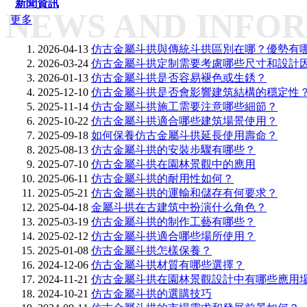
新聞資訊
NEWS AND INFO
更多
2026-04-13
仿古金屬斗拱與傳統斗拱區別在哪？優勢有
2026-03-24
仿古金屬斗拱定制需要考慮哪些尺寸和設計
2026-01-13
仿古金屬斗拱是否容易褪色或生銹？
2025-12-10
仿古金屬斗拱是否會影響建筑結構的穩定性
2025-11-14
仿古金屬斗拱施工需要注意哪些細節？
2025-10-22
仿古金屬斗拱適合哪些建筑場景使用？
2025-09-18
如何保養仿古金屬斗拱延長使用壽命？
2025-08-13
仿古金屬斗拱的安裝步驟有哪些？
2025-07-10
仿古金屬斗拱在園林景觀中的應用
2025-06-11
仿古金屬斗拱的耐用性如何？
2025-05-21
仿古金屬斗拱的運輸和儲存有何要求？
2025-04-18
金屬斗拱在古建筑中扮演什么角色？
2025-03-19
仿古金屬斗拱的制作工藝有哪些？
2025-02-12
仿古金屬斗拱適合哪些場所使用？
2025-01-08
仿古金屬斗拱怎樣保養？
2024-12-06
仿古金屬斗拱材質有哪些選擇？
2024-11-21
仿古金屬斗拱在園林景觀設計中有哪些應用
2024-10-21
仿古金屬斗拱的選購技巧