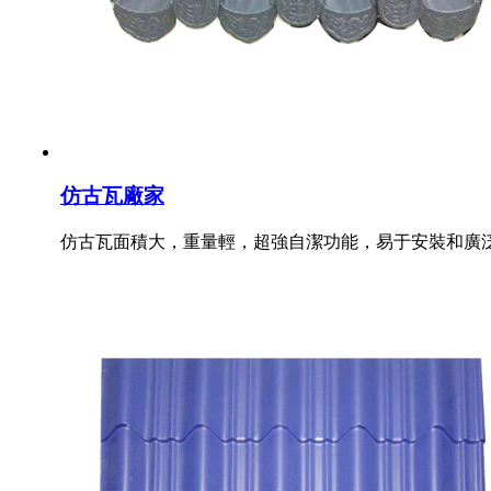
仿古瓦廠家
仿古瓦面積大，重量輕，超強自潔功能，易于安裝和廣