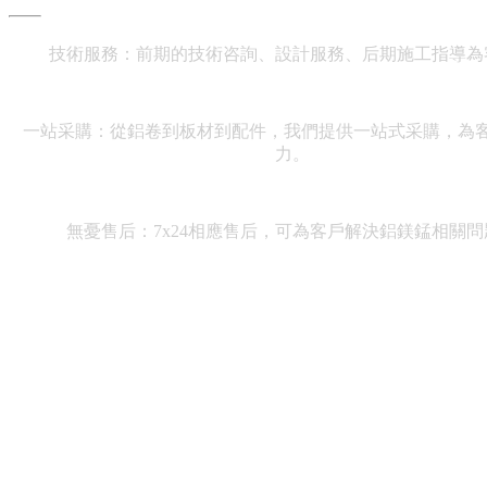
技術服務：前期的技術咨詢、設計服務、后期施工指導為
一站采購：從鋁卷
到板材到配件，我們提供一站式采購，為
力。
無憂售后：7x24相應售后，可為客戶解決鋁鎂錳相關問