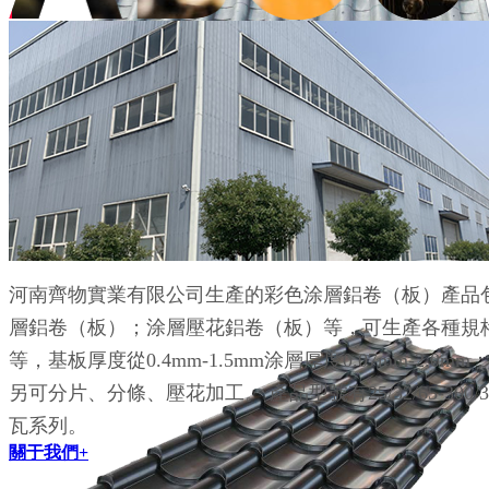
仿古瓦源頭廠家
仿古瓦面積大，重量輕，超強自潔功能，易于安裝和廣
河南齊物實業有限公司生產的彩色涂層鋁卷（板）產品
層鋁卷（板）；涂層壓花鋁卷（板）等，可生產各種規格鋁鎂錳
等，基板厚度從0.4mm-1.5mm涂層厚度0.07mm-2.0m
另可分片、分條、壓花加工。 產品型號有25/32/65-300/33
瓦系列。
關于我們+