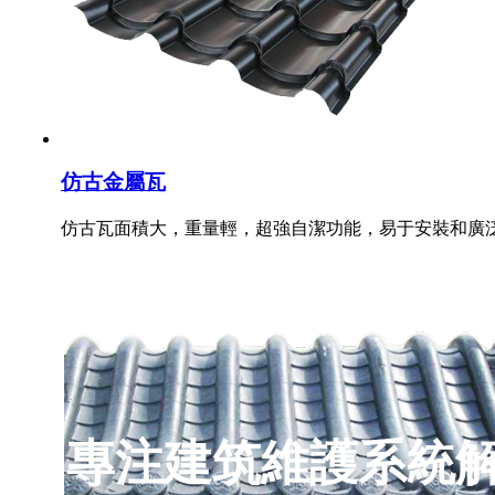
仿古金屬瓦
仿古瓦面積大，重量輕，超強自潔功能，易于安裝和廣
專注建筑維護系統